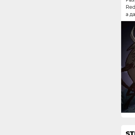
Red
а д
ST