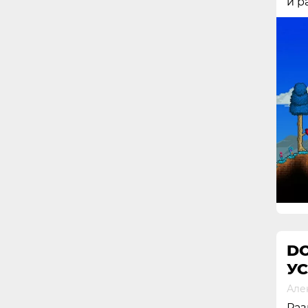
и р
DO
У
Але
Раз