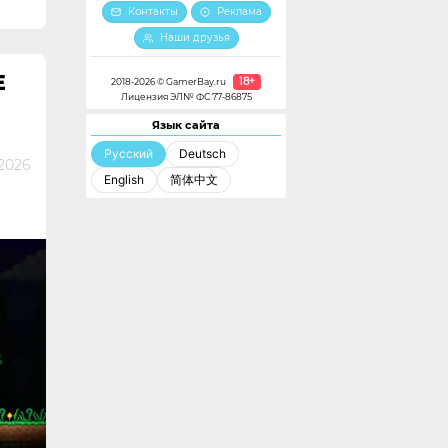
Контакты
Реклама
Наши друзья
Е
18+
2018-2026 © GamerBay.ru
Лицензия ЭЛ№ ФС 77-86875
Язык сайта
Русский
Deutsch
2026
English
简体中文