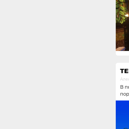
TE
Але
В п
пор