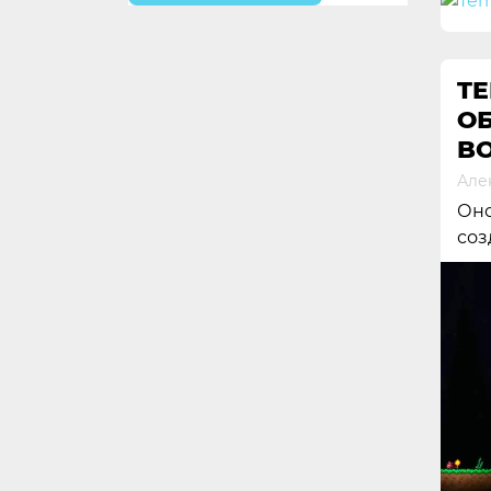
T
ОБ
B
Але
Оно
соз