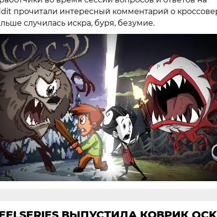
dit прочитали интересный комментарий о кроссове
альше случилась искра, буря, безумие.
EELSERIES ВЫПУСТИЛА КОВРИК QCK