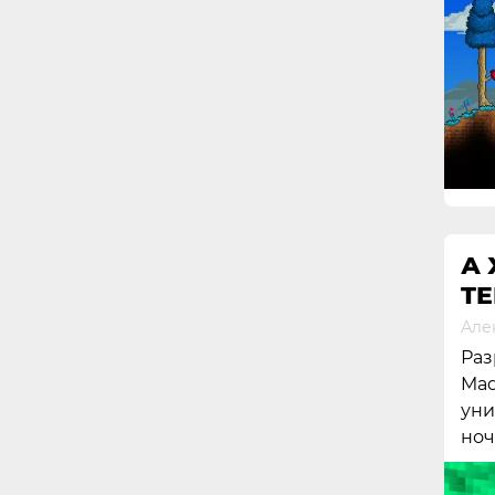
А
TE
Але
Раз
Mad
уни
ноч