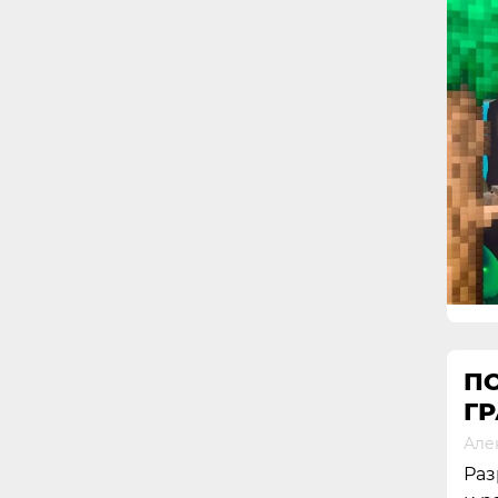
ПО
Г
Але
Раз