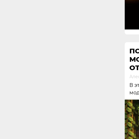
П
МО
O
Але
В э
мод