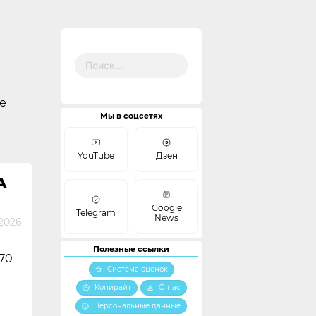
Найти:
е
Мы в соцсетях
YouTube
Дзен
А
Google
Telegram
News
 2026
Полезные ссылки
70
Система оценок
Копирайт
О нас
Персональные данные