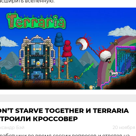
асширить вселенную.
N’T STARVE TOGETHER И TERRARIA
СТРОИЛИ КРОССОВЕР
ксандр Бэй
20 ноября
работчики во время сессии вопросов и ответов на