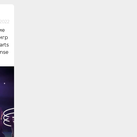
 2022
ие
игр
arts
ense