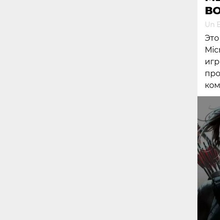
ВО
Un E
Это
Mic
игр
про
ком