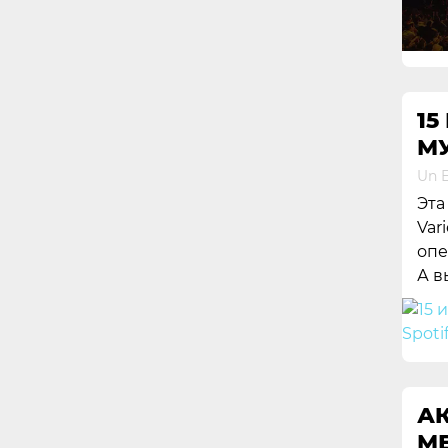
15
М
Un E
Эта
Var
опе
А в
АК
МЕ