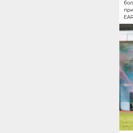
бол
при
EAR