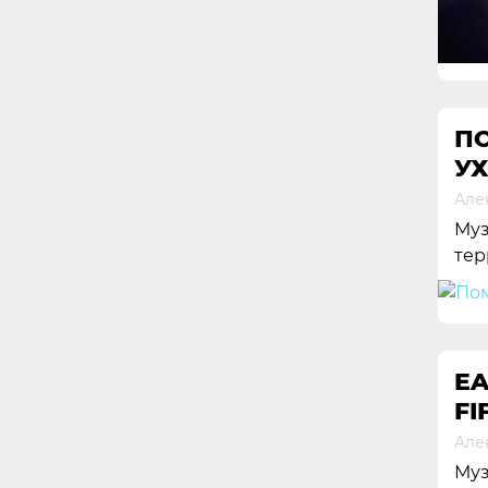
ПО
У
Але
Муз
тер
E
FI
Але
Муз