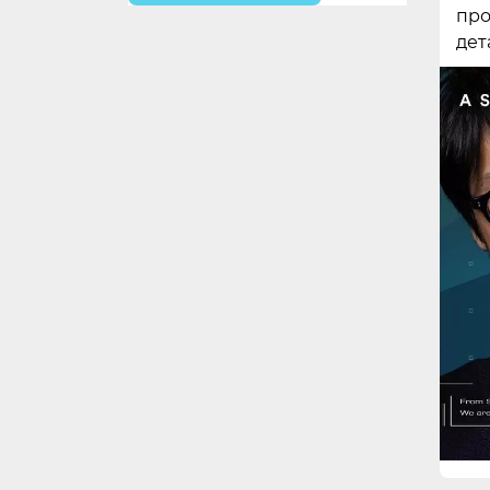
про
дет