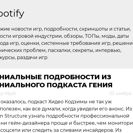
potify
жие новости игр, подробности, скриншоты и статьи,
ости игровой индустрии, обзоры, ТОПы, моды, даты
ода игр, оценки, системные требования игр, решени
нических проблем, пасхалки, секреты, интервью,
курсы, раздачи игр
ЕНИАЛЬНЫЕ ПОДРОБНОСТИ ИЗ
ЕНИАЛЬНОГО ПОДКАСТА ГЕНИЯ
yi Mysh
03 ноября 
 оказалось, подкаст Хидео Кодзимы не так уж
полезен, как все думали, когда увидели его анонс. Из
in Structure узнать подробности профессиональной
ни гейм-дизайнера проще и быстрее, чем монитори
 соцсети или следить за сливами инсайдеров. Из