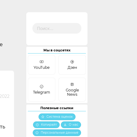
Найти:
е
Мы в соцсетях
YouTube
Дзен
Google
Telegram
News
2022
Полезные ссылки
Система оценок
Копирайт
О нас
ть
Персональные данные