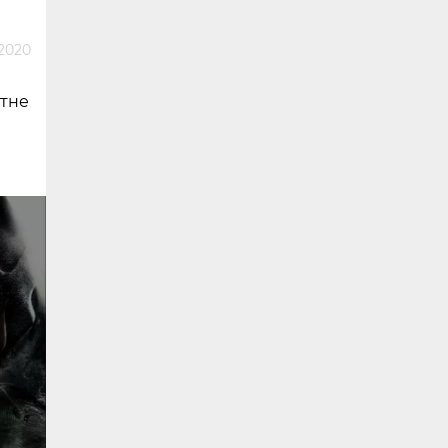
 2020
отне