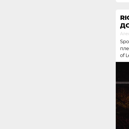
RI
Д
Але
Spo
пле
of 