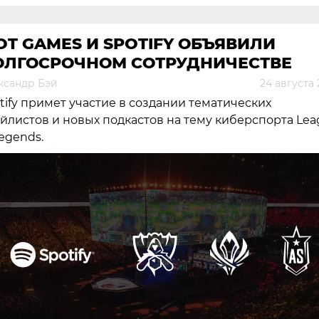
OT GAMES И SPOTIFY ОБЪЯВИЛИ
ОЛГОСРОЧНОМ СОТРУДНИЧЕСТВЕ
ксандр Бэй
24 августа
tify примет участие в создании тематических
йлистов и новых подкастов на тему киберспорта Le
Legends.