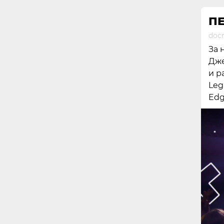
ПЕ
docr
За 
Дже
и р
Leg
Edg