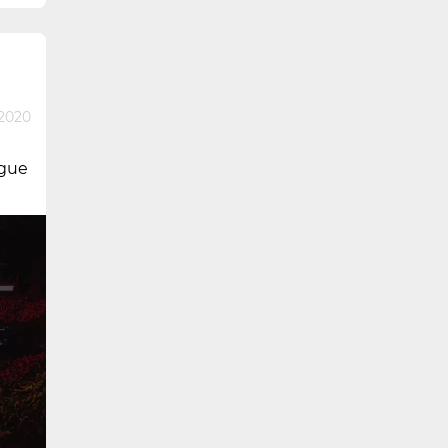
 2020
ague