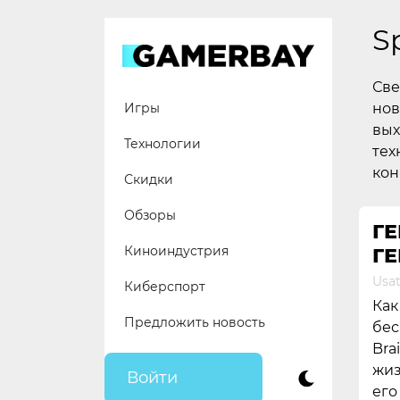
Skip
to
S
content
Све
нов
Игры
вых
Технологии
тех
кон
Скидки
Обзоры
Г
Киноиндустрия
Г
Usat
Киберспорт
Как
Предложить новость
бес
Bra
жиз
Войти
его