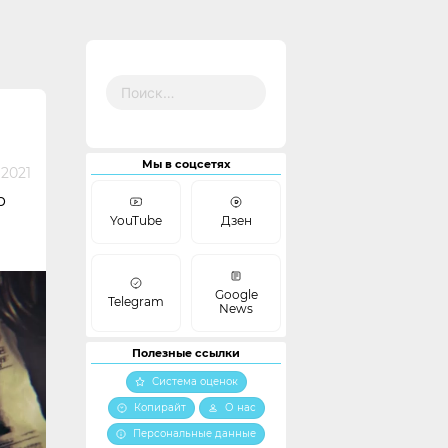
Найти:
Мы в соцсетях
 2021
p
YouTube
Дзен
Google
Telegram
News
Полезные ссылки
Система оценок
Копирайт
О нас
Персональные данные