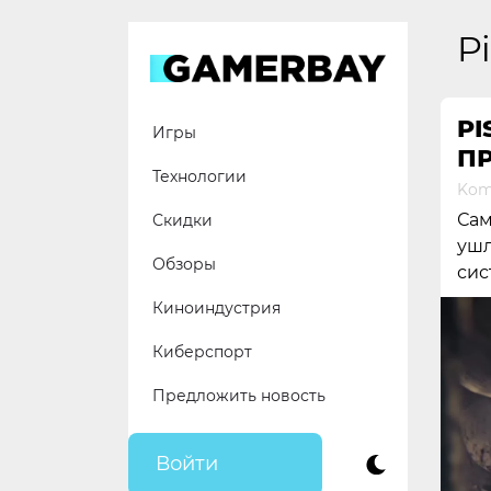
Skip
to
P
content
PI
Игры
ПР
Технологии
Kom
Сам
Скидки
ушл
Обзоры
сис
Киноиндустрия
Киберспорт
Предложить новость
Войти