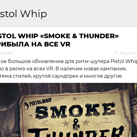
istol Whip
STOL WHIP «SMOKE & THUNDER»
ИБЫЛА НА ВСЕ VR
aruka
13 августа
ое большое обновление для ритм-шутера Pistol Whi
о в релиз на всех VR. В наличии новая кампания,
тема стилей, крутой саундтрек и многое другое