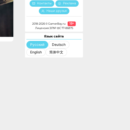
Контакты
Реклама
Наши друзья
18+
2018-2026 © GamerBay.ru
Лицензия ЭЛ№ ФС 77-86875
Язык сайта
Русский
Deutsch
English
简体中文