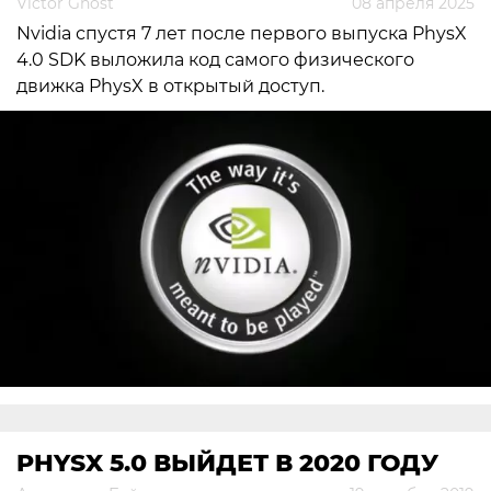
Victor Ghost
08 апреля 2025
Nvidia спустя 7 лет после первого выпуска PhysX
4.0 SDK выложила код самого физического
движка PhysX в открытый доступ.
PHYSX 5.0 ВЫЙДЕТ В 2020 ГОДУ