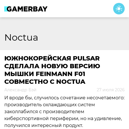
Skip
to
content
Noctua
ЮЖНОКОРЕЙСКАЯ PULSAR
СДЕЛАЛА НОВУЮ ВЕРСИЮ
МЫШКИ FEINMANN F01
СОВМЕСТНО С NOCTUA
Александр Бэй
27 июля 2026
И вроде бы, случилось сочетание несочетаемого:
производитель охлаждающих систем
заколлабился с производителем
киберспортивной периферии, но на удивление,
получился интересный продукт.