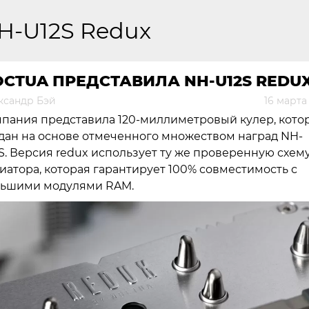
H-U12S Redux
CTUA ПРЕДСТАВИЛА NH-U12S REDU
ксандр Бэй
16 марта
пания представила 120-миллиметровый кулер, кото
дан на основе отмеченного множеством наград NH-
S. Версия redux использует ту же проверенную схем
иатора, которая гарантирует 100% совместимость с
ьшими модулями RAM.