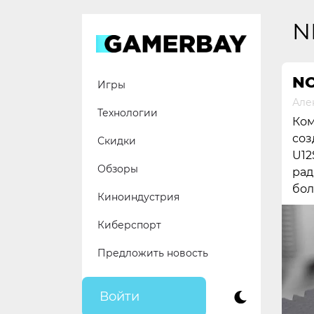
Skip
to
N
content
NO
Игры
Але
Технологии
Ком
соз
Скидки
U12
Обзоры
рад
бол
Киноиндустрия
Киберспорт
Предложить новость
Войти