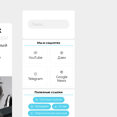
Найти:
X
 2021
Мы в соцсетях
рый
у
YouTube
Дзен
Google
Telegram
News
Полезные ссылки
Система оценок
Копирайт
О нас
Персональные данные