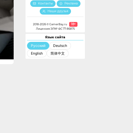
Контакты
Реклама
Наши друзья
18+
2018-2026 © GamerBay.ru
Лицензия ЭЛ№ ФС 77-86875
Язык сайта
Русский
Deutsch
English
简体中文