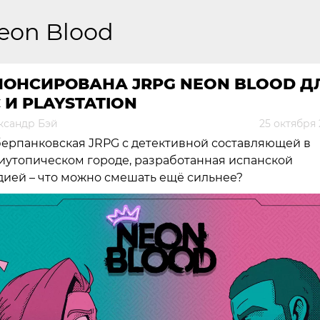
eon Blood
НОНСИРОВАНА JRPG NEON BLOOD Д
 И PLAYSTATION
ксандр Бэй
25 октября
ерпанковская JRPG с детективной составляющей в
иутопическом городе, разработанная испанской
дией – что можно смешать ещё сильнее?