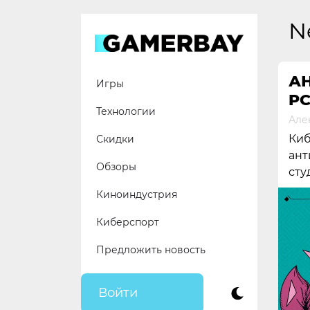
Skip
to
N
content
А
Игры
PC
Технологии
Але
Киб
Скидки
ант
Обзоры
сту
Киноиндустрия
Киберспорт
Предложить новость
Войти