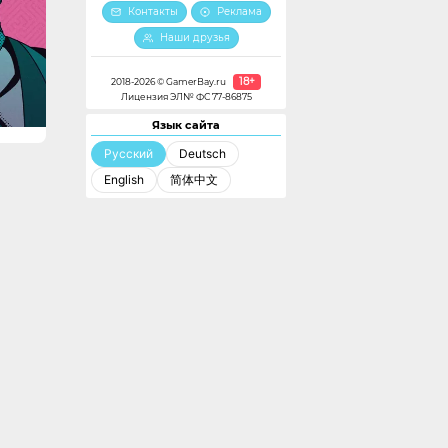
Контакты
Реклама
Наши друзья
18+
2018-2026 © GamerBay.ru
Лицензия ЭЛ№ ФС 77-86875
Язык сайта
Русский
Deutsch
English
简体中文