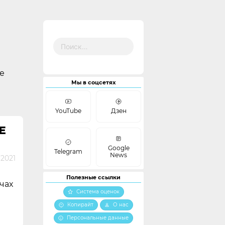
Найти:
е
Мы в соцсетях
YouTube
Дзен
E
Google
Telegram
News
 2021
Полезные ссылки
учах
Система оценок
Копирайт
О нас
Персональные данные