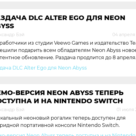
ЗДАЧА DLC ALTER EGO ДЛЯ NEON
YSS
ксандр Бэй
04 апреля 
работчики из студии Veewo Games и издательство T
решили подарить всем обладателям Neon Abyss ново
тентное обновление. Раздача продлится до 8 апреля
МО-ВЕРСИЯ NEON ABYSS ТЕПЕРЬ
СТУПНА И НА NINTENDO SWITCH
ксандр Бэй
01 июля 
кальный неоновый рогалик теперь доступен для
ридной портативной консоли Nintendo Switch.