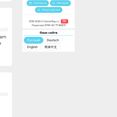
Контакты
Реклама
Наши друзья
18+
2018-2026 © GamerBay.ru
Лицензия ЭЛ№ ФС 77-86875
2021
Язык сайта
eam
Русский
Deutsch
е
English
简体中文
.
2020