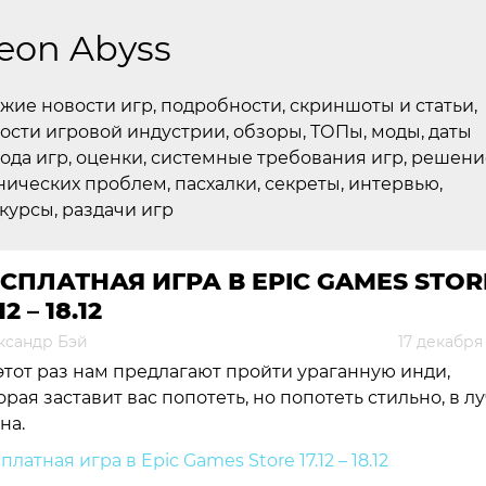
eon Abyss
жие новости игр, подробности, скриншоты и статьи,
ости игровой индустрии, обзоры, ТОПы, моды, даты
ода игр, оценки, системные требования игр, решени
нических проблем, пасхалки, секреты, интервью,
курсы, раздачи игр
СПЛАТНАЯ ИГРА В EPIC GAMES STOR
12 – 18.12
ксандр Бэй
17 декабря
этот раз нам предлагают пройти ураганную инди,
орая заставит вас попотеть, но попотеть стильно, в л
на.