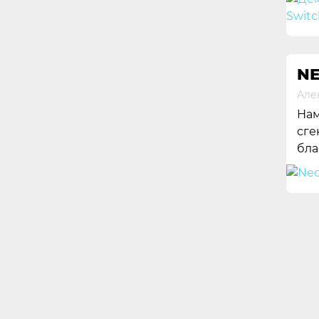
NE
Але
Нам
сге
бла