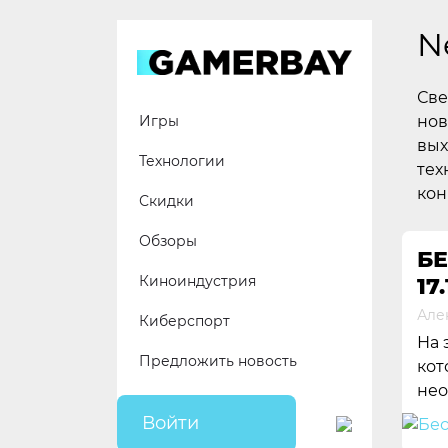
Skip
to
N
content
Све
нов
Игры
вых
Технологии
тех
кон
Скидки
Обзоры
БЕ
Киноиндустрия
17.
Але
Киберспорт
На 
Предложить новость
кот
нео
Войти