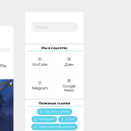
Найти:
Мы в соцсетях
2023
YouTube
Дзен
ить
Google
Telegram
News
Полезные ссылки
Система оценок
Копирайт
О нас
Персональные данные