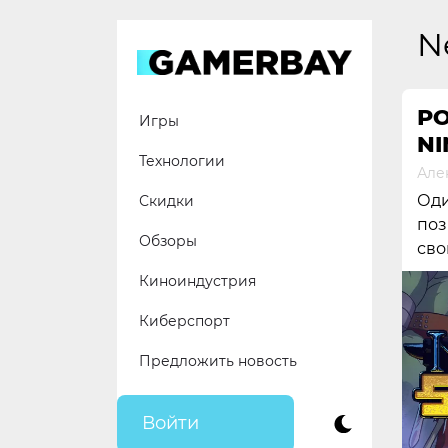
Skip
to
N
content
РО
Игры
NI
Технологии
Але
Оди
Скидки
поз
Обзоры
сво
Киноиндустрия
Киберспорт
Предложить новость
Войти