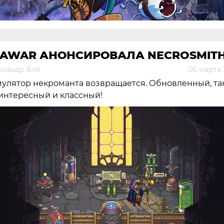
LAWAR АНОНСИРОВАЛА NECROSMITH
ксандр Бэй
06 марта 
улятор некроманта возвращается. Обновленный, та
интересный и классный!