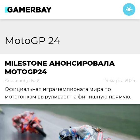
Skip
to
content
MotoGP 24
MILESTONE АНОНСИРОВАЛА
MOTOGP24
Александр Бэй
14 марта 2024
Официальная игра чемпионата мира по
мотогонкам выруливает на финишную прямую.