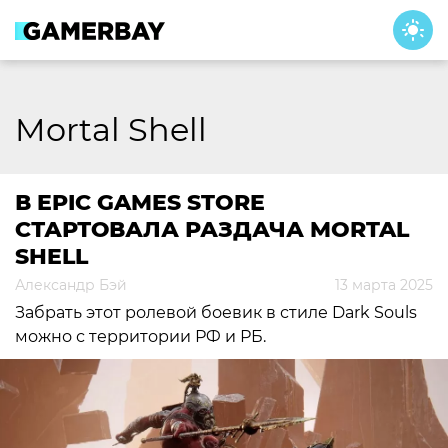
Skip
to
content
Mortal Shell
В EPIC GAMES STORE
СТАРТОВАЛА РАЗДАЧА MORTAL
SHELL
Александр Бэй
13 марта 2025
Забрать этот ролевой боевик в стиле Dark Souls
можно с территории РФ и РБ.