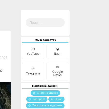
Найти:
Мы в соцсетях
YouTube
Дзен
 2023
во
Google
Telegram
News
Полезные ссылки
Система оценок
Копирайт
О нас
Персональные данные