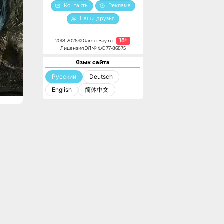
Контакты
Реклама
Наши друзья
18+
2018-2026 © GamerBay.ru
Лицензия ЭЛ№ ФС 77-86875
Язык сайта
Русский
Deutsch
English
简体中文