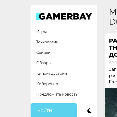
Skip
to
M
content
D
Игры
Р
Технологии
TH
Скидки
Д
Але
Обзоры
Зап
Киноиндустрия
рас
Fre
Киберспорт
Предложить новость
Войти