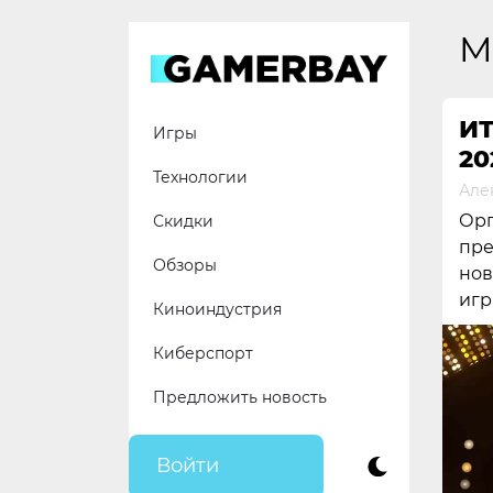
Skip
to
M
content
ИТ
Игры
20
Технологии
Але
Орг
Скидки
пре
Обзоры
нов
игр
Киноиндустрия
Киберспорт
Предложить новость
Войти