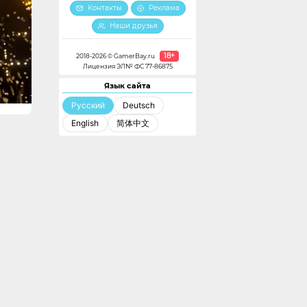
Контакты
Реклама
Наши друзья
18+
2018-2026 © GamerBay.ru
Лицензия ЭЛ№ ФС 77-86875
Язык сайта
Русский
Deutsch
English
简体中文