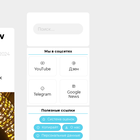
Найти:
W
Мы в соцсетях
2024
YouTube
Дзен
х
Google
Telegram
News
Полезные ссылки
Система оценок
Копирайт
О нас
Персональные данные