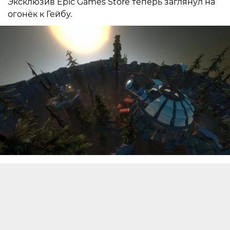
Эксклюзив Epic Games Store теперь заглянул на
огонёк к Гейбу.