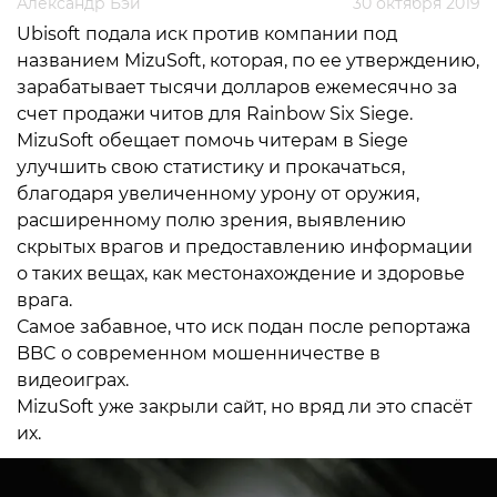
Александр Бэй
30 октября 2019
Ubisoft подала иск против компании под
названием MizuSoft, которая, по ее утверждению,
зарабатывает тысячи долларов ежемесячно за
счет продажи читов для Rainbow Six Siege.
MizuSoft обещает помочь читерам в Siege
улучшить свою статистику и прокачаться,
благодаря увеличенному урону от оружия,
расширенному полю зрения, выявлению
скрытых врагов и предоставлению информации
о таких вещах, как местонахождение и здоровье
врага.
Самое забавное, что иск подан после репортажа
BBC о современном мошенничестве в
видеоиграх.
MizuSoft уже закрыли сайт, но вряд ли это спасёт
их.