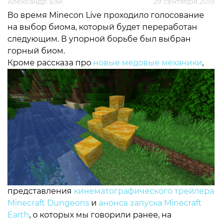
Александр Бэй
29 сентября 2019
Во время Minecon Live проходило голосование
на выбор биома, который будет переработан
следующим. В упорной борьбе был выбран
горный биом.
Кроме рассказа про
новые медовые механики
,
представления
кинематографического трейлера
Minecraft Dungeons
и
анонса запуска Minecraft
Earth
, о которых мы говорили ранее, на