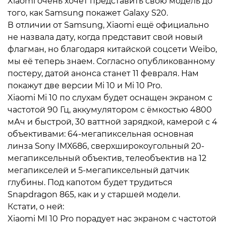
Xiaomi очень хочет представить свою модель до
того, как Samsung покажет Galaxy S20.
В отличии от Samsung, Xiaomi ещё официально
не назвала дату, когда представит свой новый
флагман, но благодаря китайской соцсети Weibo,
мы её теперь знаем. Согласно опубликованному
постеру, датой анонса станет 11 февраля. Нам
покажут две версии Mi 10 и Mi 10 Pro.
Xiaomi Mi 10 по слухам будет оснащен экраном с
частотой 90 Гц, аккумулятором с ёмкостью 4800
мАч и быстрой, 30 ваттной зарядкой, камерой с 4
объективами: 64-мегапиксельная основная
линза Sony IMX686, сверхширокоугольный 20-
мегапиксельный объектив, телеобъектив на 12
мегапикселей и 5-мегапиксельный датчик
глубины. Под капотом будет трудиться
Snapdragon 865, как и у старшей модели.
Кстати, о ней:
Xiaomi MI 10 Pro порадует нас экраном с частотой