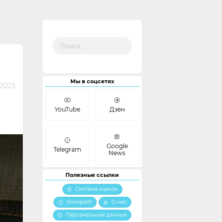
Найти:
Мы в соцсетях
2023
YouTube
Дзен
Google
Telegram
News
Полезные ссылки
Система оценок
Копирайт
О нас
Персональные данные