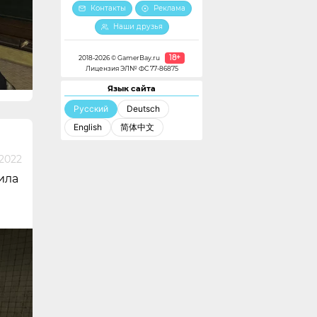
Контакты
Реклама
Наши друзья
18+
2018-2026 © GamerBay.ru
Лицензия ЭЛ№ ФС 77-86875
Язык сайта
Русский
Deutsch
English
简体中文
2022
ила