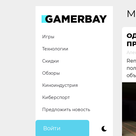
Skip
to
M
content
ОД
Игры
П
Технологии
Але
Rem
Скидки
пол
Обзоры
объ
Киноиндустрия
Киберспорт
Предложить новость
Войти