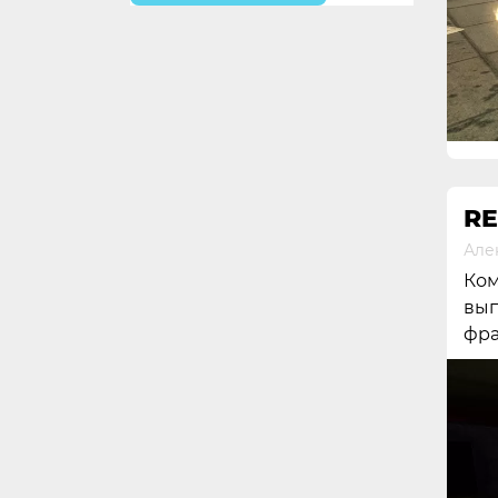
RE
Але
Ком
вып
фр