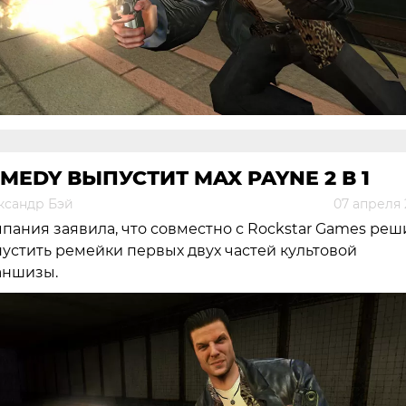
MEDY ВЫПУСТИТ MAX PAYNE 2 В 1
ксандр Бэй
07 апреля 
пания заявила, что совместно с Rockstar Games реш
устить ремейки первых двух частей культовой
аншизы.