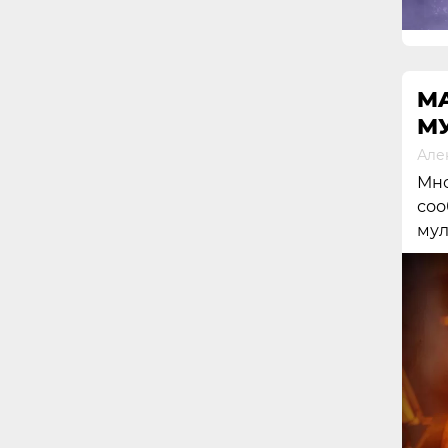
MA
М
Але
Мно
соо
мул