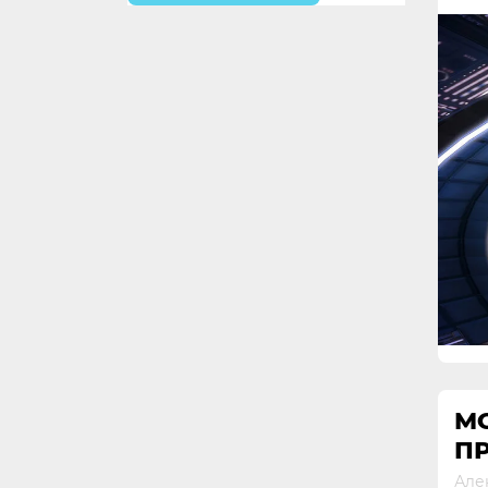
МО
ПР
Але