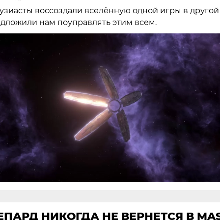
узиасты воссоздали вселённую одной игры в другой
дложили нам поуправлять этим всем.
ПАРД НИКОГДА НЕ ВЕРНЕТСЯ В MA