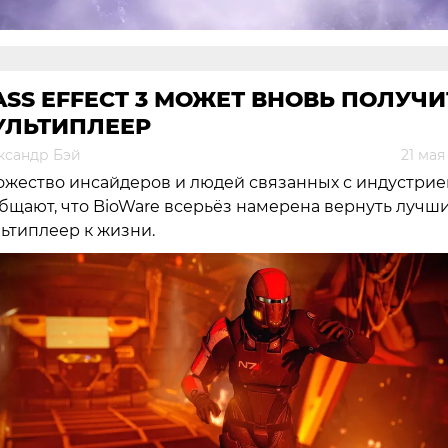
SS EFFECT 3 МОЖЕТ ВНОВЬ ПОЛУЧИ
УЛЬТИПЛЕЕР
ксандр Бэй
21 мая
жество инсайдеров и людей связанных с индустрие
бщают, что BioWare всерьёз намерена вернуть лучш
ьтиплеер к жизни.