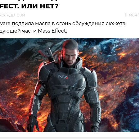
FECT. ИЛИ НЕТ?
ксандр Бэй
11 мая
ware подлила масла в огонь обсуждения сюжета
дующей части Mass Effect.