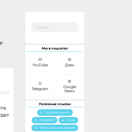
Найти:
е
Мы в соцсетях
YouTube
Дзен
Google
Telegram
News
 2023
Полезные ссылки
те.
Система оценок
удет
Копирайт
О нас
Персональные данные