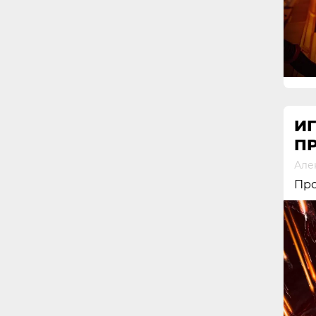
И
ПР
Але
Про