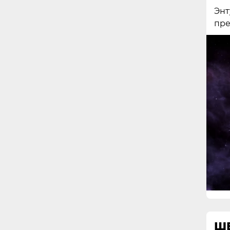
Энт
пре
ШЕ