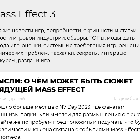
ass Effect 3
жие новости игр, подробности, скриншоты и статьи,
ости игровой индустрии, обзоры, ТОПы, моды, даты
ода игр, оценки, системные требования игр, решени
нических проблем, пасхалки, секреты, интервью,
курсы, раздачи игр
ЫСЛИ: О ЧЁМ МОЖЕТ БЫТЬ СЮЖЕТ
ЯДУЩЕЙ MASS EFFECT
ксандр Бэй
13 декабря
шло больше месяца с N7 Day 2023, где фанатам
ншизы подкинули мыслей для размышления о сюже
айте же попробуем предположить и подумать, что б
овой части и как она связана с событиями Mass Effect:
romeda.