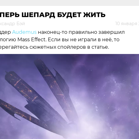
ПЕРЬ ШЕПАРД БУДЕТ ЖИТЬ
ксандр Бэй
10 января
ддер
Audemus
наконец-то правильно завершил
логию Mass Effect. Если вы не играли в неё, то
ерегайтесь сюжетных спойлеров в статье.