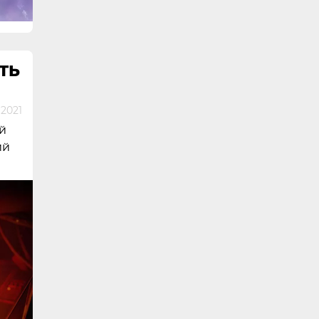
ТЬ
 2021
й
ий