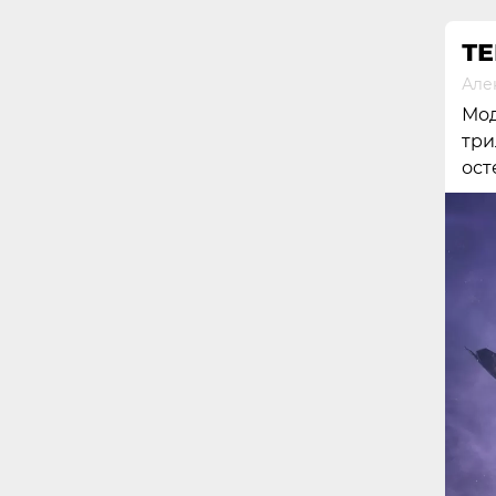
ТЕ
Але
Мо
три
ост