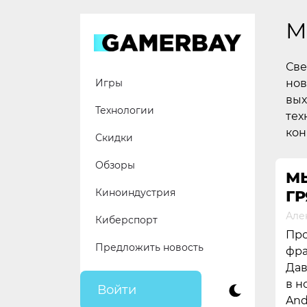
Skip
to
M
content
Све
нов
Игры
вых
Технологии
тех
кон
Скидки
Обзоры
М
Киноиндустрия
ГР
Але
Киберспорт
Про
Предложить новость
фра
Дав
в н
Войти
And