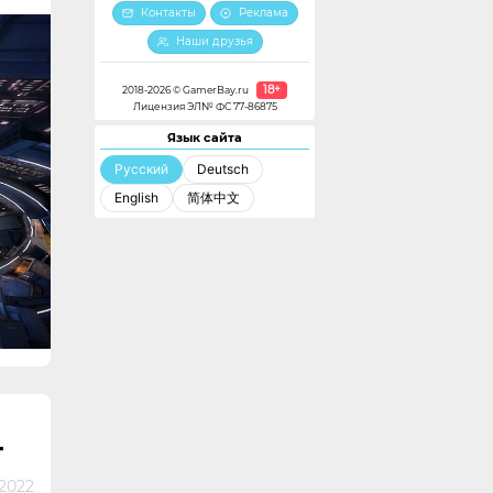
Контакты
Реклама
Наши друзья
18+
2018-2026 © GamerBay.ru
Лицензия ЭЛ№ ФС 77-86875
Язык сайта
Русский
Deutsch
English
简体中文
T
2022