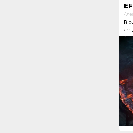
EF
Але
Bio
сле