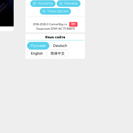
Контакты
Реклама
Наши друзья
18+
2018-2026 © GamerBay.ru
Лицензия ЭЛ№ ФС 77-86875
Язык сайта
Русский
Deutsch
English
简体中文