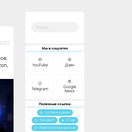
Найти:
 2023
Мы в соцсетях
ов.
zon,
YouTube
Дзен
Google
Telegram
News
Полезные ссылки
Система оценок
Копирайт
О нас
Персональные данные