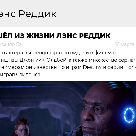
энс Реддик
ШЁЛ ИЗ ЖИЗНИ ЛЭНС РЕДДИК
ксандр Бэй
18 марта
го актера вы неоднократно видели в фильмах
ншизы Джон Уик, Олдбой, а также множестве сериал
геймерам он известен по играм Destiny и серии Hori
 играл Сайленса.