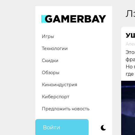
Skip
to
Л
content
У
Игры
Але
Технологии
Это
фра
Скидки
Но 
Обзоры
где
Киноиндустрия
Киберспорт
Предложить новость
Войти