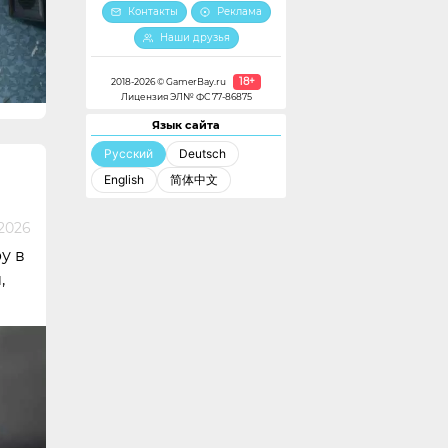
Контакты
Реклама
Наши друзья
18+
2018-2026 © GamerBay.ru
Лицензия ЭЛ№ ФС 77-86875
Язык сайта
Русский
Deutsch
English
简体中文
2026
у в
,