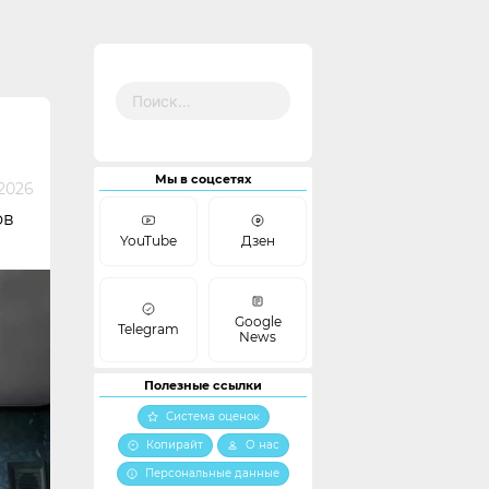
Найти:
Мы в соцсетях
2026
ов
YouTube
Дзен
Google
Telegram
News
Полезные ссылки
Система оценок
Копирайт
О нас
Персональные данные