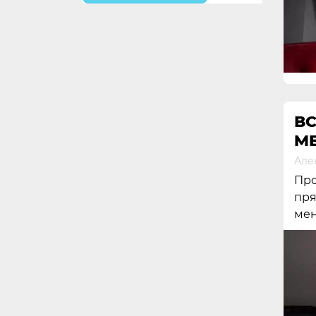
ВС
M
Але
Про
пря
мен