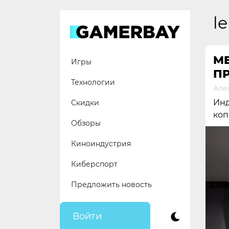
Skip
to
l
content
M
Игры
П
Технологии
Але
Инд
Скидки
коп
Обзоры
Киноиндустрия
Киберспорт
Предложить новость
Войти