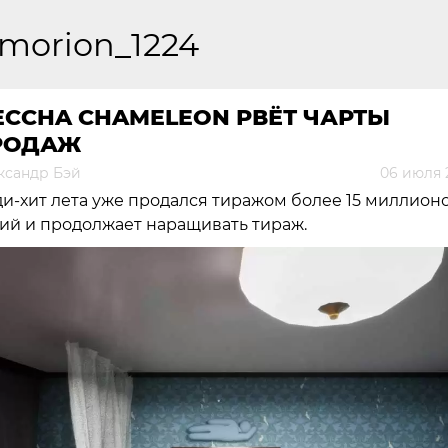
emorion_1224
ECCHA CHAMELEON РВЁТ ЧАРТЫ
РОДАЖ
ксандр Бэй
06 июля 
и-хит лета уже продался тиражом более 15 миллион
ий и продолжает наращивать тираж.