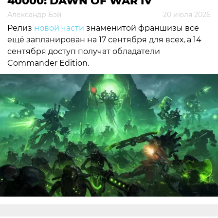
40000: DAWN OF WAR IV
Александр Бэй
20 июля 2026
Релиз
новой части
знаменитой франшизы всё
ещё запланирован на 17 сентября для всех, а 14
сентября доступ получат обладатели
Commander Edition.