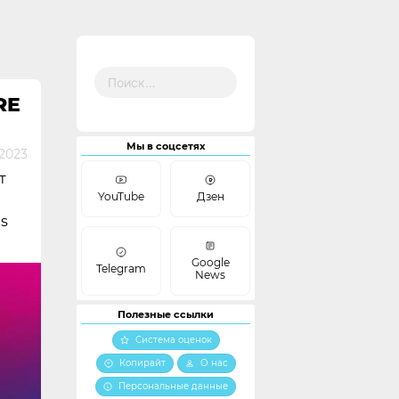
Найти:
RE
Мы в соцсетях
2023
т
YouTube
Дзен
s
Google
Telegram
News
Полезные ссылки
Система оценок
Копирайт
О нас
Персональные данные