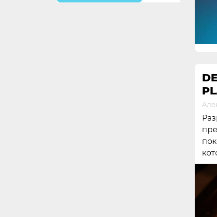
DE
PL
Але
Раз
пре
пок
кот