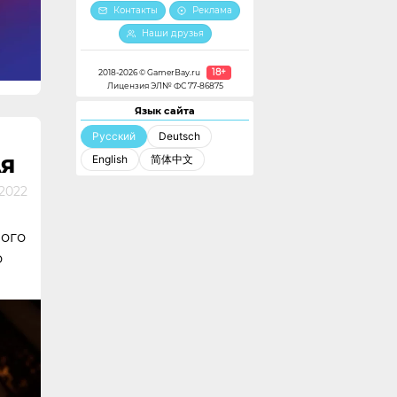
Контакты
Реклама
Наши друзья
18+
2018-2026 © GamerBay.ru
Лицензия ЭЛ№ ФС 77-86875
Язык сайта
Русский
Deutsch
English
简体中文
АЯ
2022
вого
о