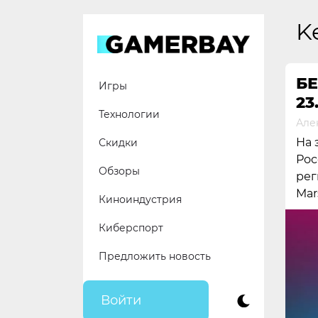
Skip
to
K
content
БЕ
Игры
23.
Технологии
Але
На 
Скидки
Рос
Обзоры
рег
Mar
Киноиндустрия
Киберспорт
Предложить новость
Войти