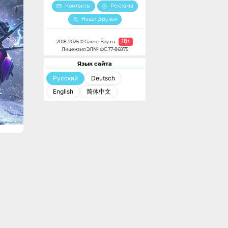
Контакты
Реклама
Наши друзья
18+
2018-2026 © GamerBay.ru
Лицензия ЭЛ№ ФС 77-86875
Язык сайта
Русский
Deutsch
English
简体中文