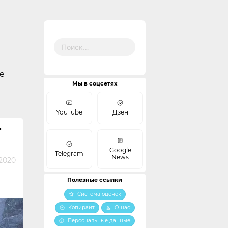
Найти:
е
Мы в соцсетях
YouTube
Дзен
Т
Google
Telegram
News
2020
Полезные ссылки
Система оценок
Копирайт
О нас
Персональные данные