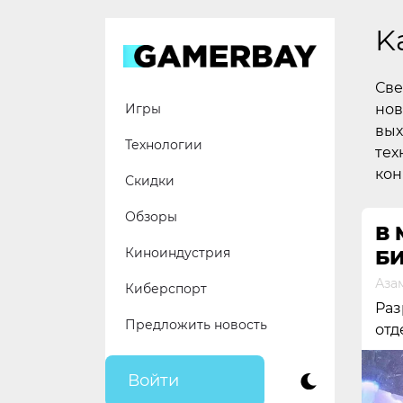
Skip
to
K
content
Све
нов
Игры
вых
Технологии
тех
кон
Скидки
Обзоры
В 
Киноиндустрия
Б
Аза
Киберспорт
Раз
Предложить новость
отд
Войти