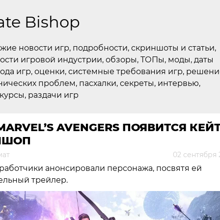
ate Bishop
жие новости игр, подробности, скриншоты и статьи,
ости игровой индустрии, обзоры, ТОПы, моды, даты
ода игр, оценки, системные требования игр, решени
нических проблем, пасхалки, секреты, интервью,
курсы, раздачи игр
MARVEL’S AVENGERS ПОЯВИТСЯ КЕЙ
ИШОП
мат
02 сентября 
работчики анонсировали персонажа, посвятя ей
ельный трейлер.