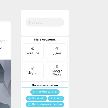
Найти:
Мы в соцсетях
2024
 4
YouTube
Дзен
Google
Telegram
News
Полезные ссылки
Система оценок
Копирайт
О нас
Персональные данные