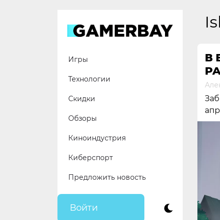
Skip
to
Is
content
В 
Игры
Р
Технологии
Але
Заб
Скидки
апр
Обзоры
Киноиндустрия
Киберспорт
Предложить новость
Войти