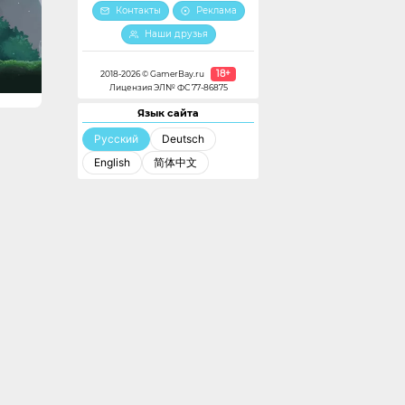
Контакты
Реклама
Наши друзья
18+
2018-2026 © GamerBay.ru
Лицензия ЭЛ№ ФС 77-86875
Язык сайта
Русский
Deutsch
English
简体中文