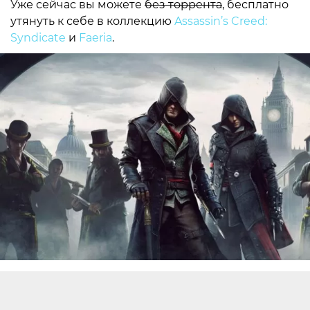
Уже сейчас вы можете
без торрента
, бесплатно
утянуть к себе в коллекцию
Assassin’s Creed:
Syndicate
и
Faeria
.