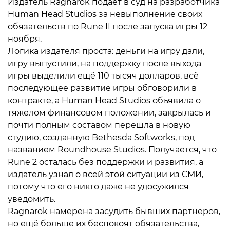
Издатель Ragnarok подает в суд на разработчика
Human Head Studios за невыполнение своих
обязательств по
Rune II
после запуска игры 12
ноября.
Логика издателя проста: деньги на игру дали,
игру выпустили, на поддержку после выхода
игры выделили ещё 110 тысяч долларов, всё
последующее развитие игры обговорили в
контракте, а Human Head Studios объявила о
тяжелом финансовом положении, закрылась и
почти полным составом перешла в новую
студию, созданную
Bethesda Softworks, под
названием Roundhouse Studios. Получается, что
Rune 2 осталась без поддержки и развития, а
издатель узнал о всей этой ситуации из СМИ,
потому что его никто даже не удосужился
уведомить.
Ragnarok намерена засудить бывших партнеров,
но ещё больше их беспокоят обязательства,