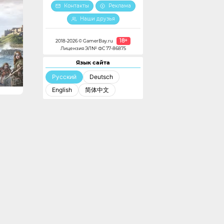
Контакты
Реклама
Наши друзья
18+
2018-2026 © GamerBay.ru
Лицензия ЭЛ№ ФС 77-86875
Язык сайта
Русский
Deutsch
English
简体中文