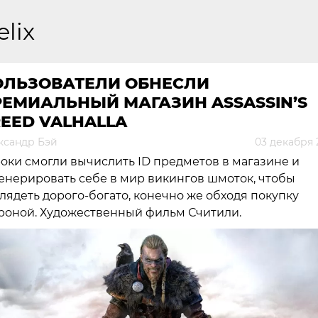
elix
ОЛЬЗОВАТЕЛИ ОБНЕСЛИ
ЕМИАЛЬНЫЙ МАГАЗИН ASSASSIN’S
EED VALHALLA
ксандр Бэй
03 декабря 
оки смогли вычислить ID предметов в магазине и
енерировать себе в мир викингов шмоток, чтобы
лядеть дорого-богато, конечно же обходя покупку
роной. Художественный фильм Считили.