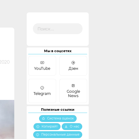
Найти:
Мы в соцсетях
2020
YouTube
Дзен
Google
Telegram
News
Полезные ссылки
Система оценок
Копирайт
О нас
Персональные данные