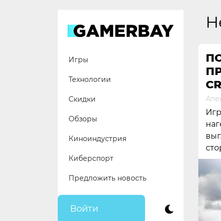
Skip
to
H
content
П
Игры
ПР
Технологии
CR
Але
Скидки
Игр
Обзоры
наг
выг
Киноиндустрия
сто
Киберспорт
Предложить новость
Войти