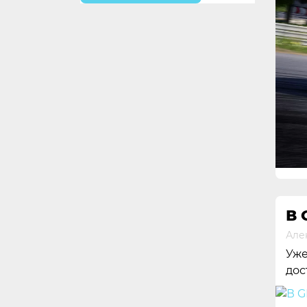
В 
Але
Уже
дос