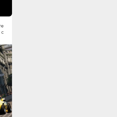
те
 с