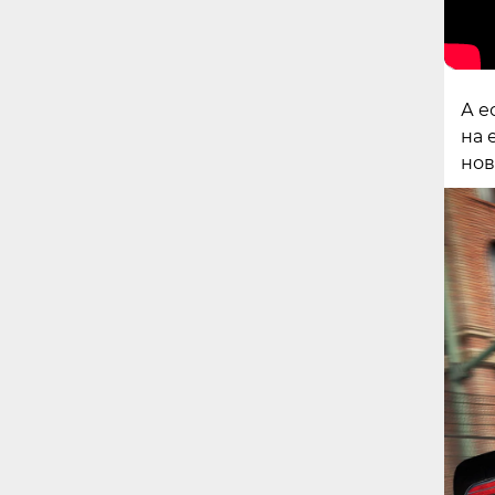
А е
на 
нов