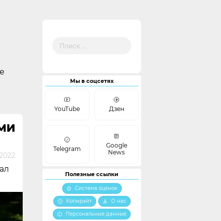
Найти:
е
Мы в соцсетях
YouTube
Дзен
МИ
Google
Telegram
News
 2022
ал
Полезные ссылки
Система оценок
Копирайт
О нас
Персональные данные