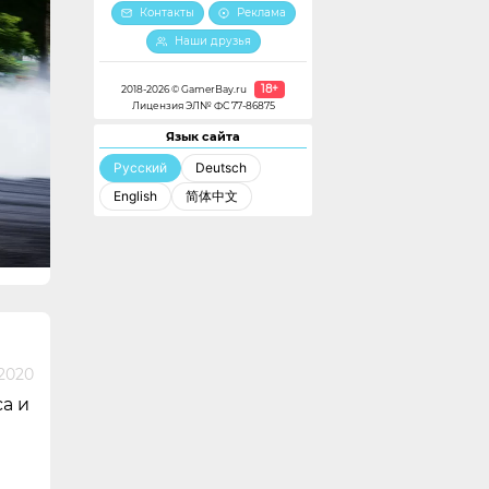
Контакты
Реклама
Наши друзья
18+
2018-2026 © GamerBay.ru
Лицензия ЭЛ№ ФС 77-86875
Язык сайта
Русский
Deutsch
English
简体中文
 2020
са и