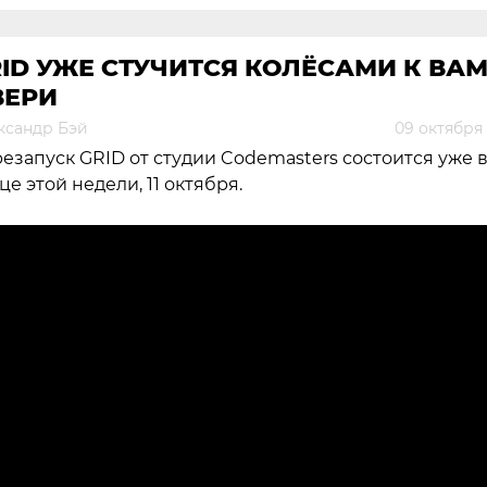
ID УЖЕ СТУЧИТСЯ КОЛЁСАМИ К ВАМ
ВЕРИ
ксандр Бэй
09 октября
езапуск GRID от студии Codemasters состоится уже 
це этой недели, 11 октября.