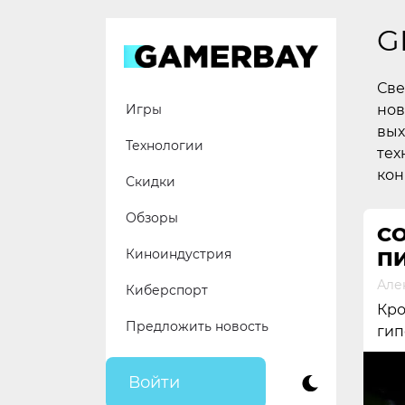
Skip
to
G
content
Све
нов
Игры
вых
Технологии
тех
кон
Скидки
Обзоры
C
Киноиндустрия
ПИ
Але
Киберспорт
Кро
Предложить новость
гип
Войти