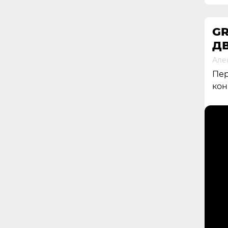
GR
Д
Але
Пер
кон