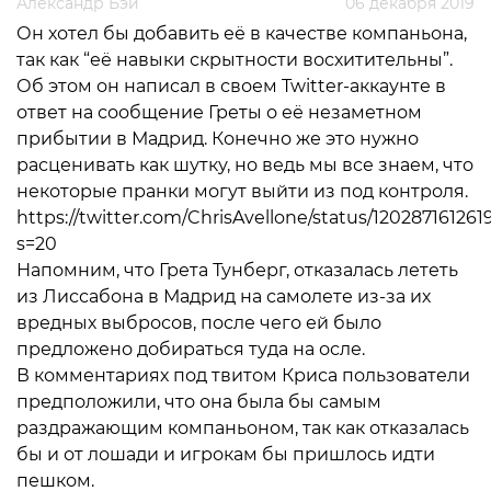
Александр Бэй
06 декабря 2019
Он хотел бы добавить её в качестве компаньона,
так как “её навыки скрытности восхитительны”.
Об этом он написал в своем Twitter-аккаунте в
ответ на сообщение Греты о её незаметном
прибытии в Мадрид. Конечно же это нужно
расценивать как шутку, но ведь мы все знаем, что
некоторые пранки могут выйти из под контроля.
https://twitter.com/ChrisAvellone/status/12028716126
s=20
Напомним, что Грета Тунберг, отказалась лететь
из Лиссабона в Мадрид на самолете из-за их
вредных выбросов, после чего ей было
предложено добираться туда на осле.
В комментариях под твитом Криса пользователи
предположили, что она была бы самым
раздражающим компаньоном, так как отказалась
бы и от лошади и игрокам бы пришлось идти
пешком.