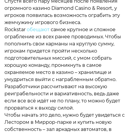
Спустя всего пару месяцев после появления
огромного казино Diamond Casino & Resort, у
игроков появилась возможность ограбить эту
жемчужину игрового бизнеса.
Rockstar
обещают
самое крупное и сложное
ограбление из всех ранее проводимых. Чтобы
пополнить свои карманы на круглую сумму,
игрокам придется пройти несколько
подготовительных миссий, с умом собрать
хорошую команду, проникнуть в самое
охраняемое место в казино – хранилище и
умудриться выйти с награбленным обратно.
Разработчики рассчитывают на высокую
реиграбельности и вариативность, ведь даже
если все всё идёт не по плану, то можно будет
прорваться к выходу силой.
Чтобы начать это дело, нужно будет увидеться с
Лестором в Миррор-парке и купить новую
собственность – зал аркадных автоматов, в