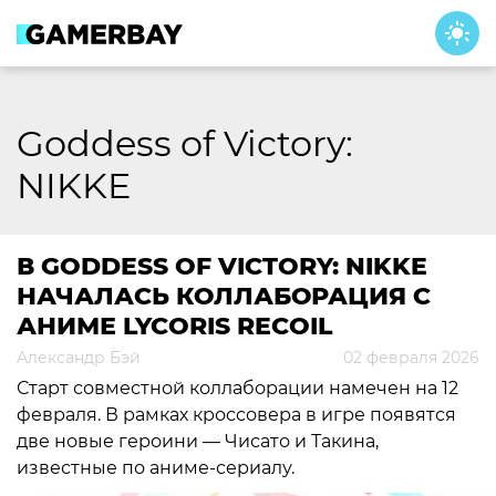
Skip
to
content
Goddess of Victory:
NIKKE
В GODDESS OF VICTORY: NIKKE
НАЧАЛАСЬ КОЛЛАБОРАЦИЯ С
АНИМЕ LYCORIS RECOIL
Александр Бэй
02 февраля 2026
Старт совместной коллаборации намечен на 12
февраля. В рамках кроссовера в игре появятся
две новые героини — Чисато и Такина,
известные по аниме-сериалу.