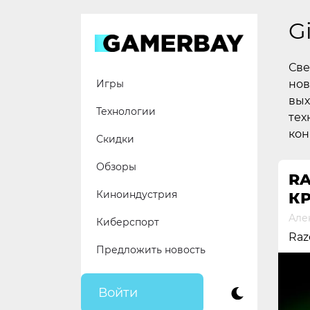
Skip
to
G
content
Све
нов
Игры
вых
Технологии
тех
кон
Скидки
Обзоры
RA
Киноиндустрия
К
Але
Киберспорт
Raz
Предложить новость
Войти