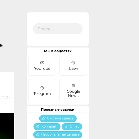
Найти:
е
Мы в соцсетях
YouTube
Дзен
Google
Telegram
News
2020
Полезные ссылки
Система оценок
Копирайт
О нас
Персональные данные