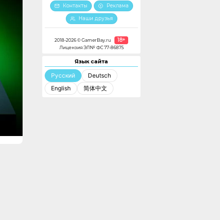
Контакты
Реклама
Наши друзья
18+
2018-2026 © GamerBay.ru
Лицензия ЭЛ№ ФС 77-86875
Язык сайта
Русский
Deutsch
English
简体中文