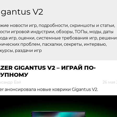
igantus V2
жие новости игр, подробности, скриншоты и статьи,
ости игровой индустрии, обзоры, ТОПы, моды, даты
ода игр, оценки, системные требования игр, решени
нических проблем, пасхалки, секреты, интервью,
курсы, раздачи игр
ZER GIGANTUS V2 – ИГРАЙ ПО-
РУПНОМУ
ксандр Бэй
26 мая 
er анонсировала новые коврики Gigantus V2.