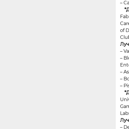
– Ca
*
Fab
Car
of 
Club
Луч
– V
– B
Ent
– A
– B
– P
*
Uni
Gam
Lab
Луч
– D