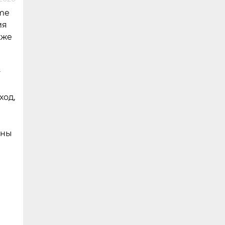
me
ия
кже
т
ход,
тны