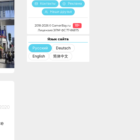
Контакты
Реклама
Наши друзья
18+
2018-2026 © GamerBay.ru
Лицензия ЭЛ№ ФС 77-86875
Язык сайта
Русский
Deutsch
English
简体中文
 2020
ce