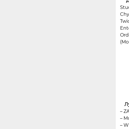
*
Stu
Chy
Twi
Ent
Ord
(Mo
Л
– Z
– Mo
– W