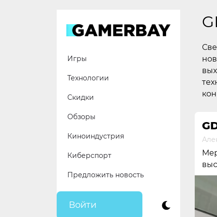
Skip
to
G
content
Све
нов
Игры
вых
Технологии
тех
кон
Скидки
Обзоры
GD
Киноиндустрия
Але
Мер
Киберспорт
выс
Предложить новость
Войти