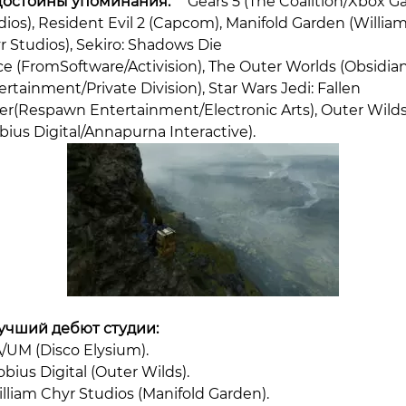
Достойны упоминания:
Gears 5 (The Coalition/Xbox 
dios), Resident Evil 2 (Capcom), Manifold Garden (Willia
r Studios), Sekiro: Shadows Die
ce (FromSoftware/Activision), The Outer Worlds (Obsidia
ertainment/Private Division), Star Wars Jedi: Fallen
er(Respawn Entertainment/Electronic Arts), Outer Wild
bius Digital/Annapurna Interactive).
учший дебют студии:
A/UM (Disco Elysium).
bius Digital (Outer Wilds).
illiam Chyr Studios (Manifold Garden).