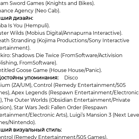
oam Sword Games (Knights and Bikes).
hance Agency (Neo Cab).
ший дизайн:
aba Is You (Hempuli).
uter Wilds (Mobius Digital/Annapurna Interactive).
eath Stranding (Kojima Productions/Sony Interactive
ertainment).
ekiro: Shadows Die Twice (FromSoftware/Activision
lishing, FromSoftware).
ntitled Goose Game (House House/Panic).
Достойны упоминания:
Disco
sium (ZA/UM), Control (Remedy Entertainment/505
es), Apex Legends (Respawn Entertainment/Electronic
s), The Outer Worlds (Obsidian Entertainment/Private
ision), Star Wars Jedi: Fallen Order (Respawn
ertainment/Electronic Arts), Luigi’s Mansion 3 (Next Leve
es/Nintendo).
ший визуальный стиль:
ontrol (Remedy Entertainment/505 Games).