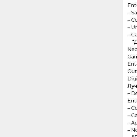
Ent
– S
– C
– U
– Ca
*
Nec
Gam
Ent
Out
Dig
Луч
–
De
Ent
– C
– Ca
– A
– N