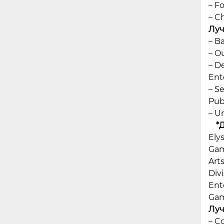
– F
– C
Луч
– B
– O
– D
Ent
– S
Pub
– U
*
Ely
Gam
Art
Div
Ent
Gam
Луч
– C