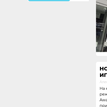
HO
И
Але
На 
реж
Awa
при