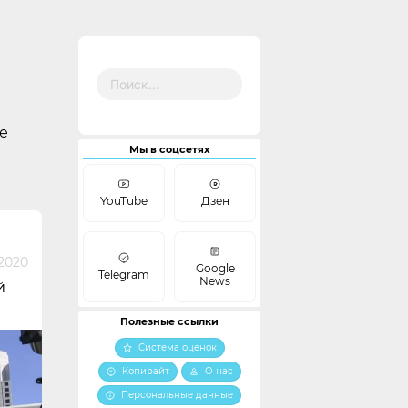
Найти:
е
Мы в соцсетях
YouTube
Дзен
2020
Google
Telegram
News
й
Полезные ссылки
Система оценок
Копирайт
О нас
Персональные данные