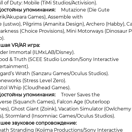
ll of Duty: Mobile (TiMi Studios/Activision).
Достойны упоминания:
Mutazione (Die Gute
rik/Akupara Games), Assemble with
e (ustwo), Pilgrims (Amanita Design), Archero (Habby), C
Darkness (Choice Provisions), Mini Motorways (Dinosaur P
).
шая VR/AR игра:
ader Immortal (ILMxLAB/Disney).
lood & Truth (SCEE Studio London/Sony Interactive
ertainment).
sgard’s Wrath (Sanzaru Games/Oculus Studios).
oneworks (Stress Level Zero).
istol Whip (Cloudhead Games).
Достойны упоминания:
Trover Saves the
verse (Squanch Games), Falcon Age (Outerloop
es), Ghost Giant (Zoink), Vacation Simulator (Owlchemy
s), Stormland (Insomniac Games/Oculus Studios).
шее звуковое сопровождение:
eath Stranding (Kojima Productions/Sony Interactive