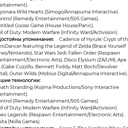
ertainment).
ayonara Wild Hearts (Simogo/Annapurna Interactive).
ontrol (Remedy Entertainment/505 Games).
ntitled Goose Game (House House/Panic).
ll of Duty: Modern Warfare (Infinity Ward/Activision).
Достойны упоминания:
Cadence of Hyrule: Crypt of t
roDancer featuring the Legend of Zelda (Brace Yourself
es/Nintendo), Star Wars Jedi: Fallen Order (Respawn
ertainment/Electronic Arts), Disco Elysium (ZA/UM), Ape
 (Gabe Cuzzillo, Bennett Foddy, Matt Boch/Devolver
ital), Outer Wilds (Mobius Digital/Annapurna Interactive).
шие технологии:
ath Stranding (Kojima Productions/Sony Interactive
ertainment).
ontrol (Remedy Entertainment/505 Games).
ll of Duty: Modern Warfare (Infinity Ward/Activision).
pex Legends (Respawn Entertainment/Electronic Arts).
oita (Nolla Games).