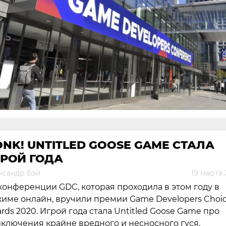
NK! UNTITLED GOOSE GAME СТАЛА
ГРОЙ ГОДА
ксандр Бэй
19 марта
конференции GDC, которая проходила в этом году в
име онлайн, вручили премии Game Developers Choi
rds 2020. Игрой года стала Untitled Goose Game про
ключения крайне вредного и несносного гуся.