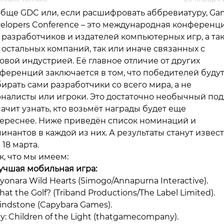
бще GDC или, если расшифровать аббревиатуру, Ga
elopers Conference – это международная конференц
 разработчиков и издателей компьютерных игр, а та
 остальных компаний, так или иначе связанных с
овой индустрией. Её главное отличие от других
ференций заключается в том, что победителей буду
ирать сами разработчики со всего мира, а не
налисты или игроки. Это достаточно необычный под
начит узнать, кто возьмёт награды будет еще
ереснее. Ниже приведён список номинаций и
инантов в каждой из них. А результаты станут извес
 18 марта.
к, что мы имеем:
учшая мобильная игра:
ayonara Wild Hearts (Simogo/Annapurna Interactive).
hat the Golf? (Triband Productions/The Label Limited).
rindstone (Capybara Games).
ky: Children of the Light (thatgamecompany).