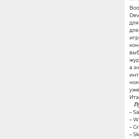
Воо
Dev
для
для
игр
кон
выб
жур
а з
инт
ном
уже
Ита
Л
– S
– W
– G
– S