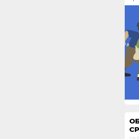
О
СР
Un E