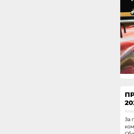
П
20
Але
За 
ком
Сбо