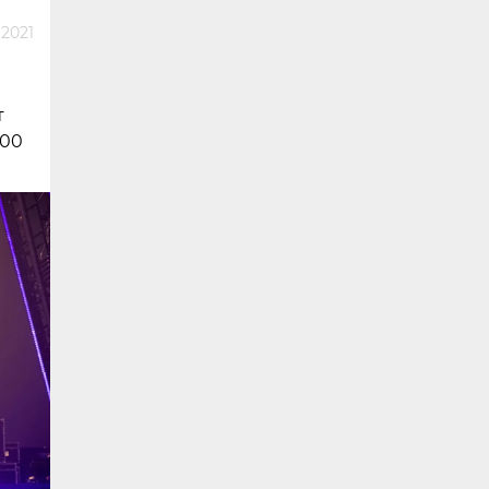
 2021
т
700