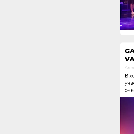
G
VA
Але
В х
уча
очк