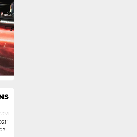
NS
2021
21”
ов.