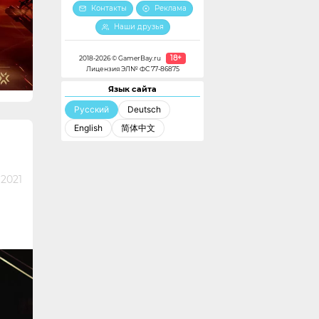
Контакты
Реклама
Наши друзья
18+
2018-2026 © GamerBay.ru
Лицензия ЭЛ№ ФС 77-86875
Язык сайта
Русский
Deutsch
English
简体中文
 2021