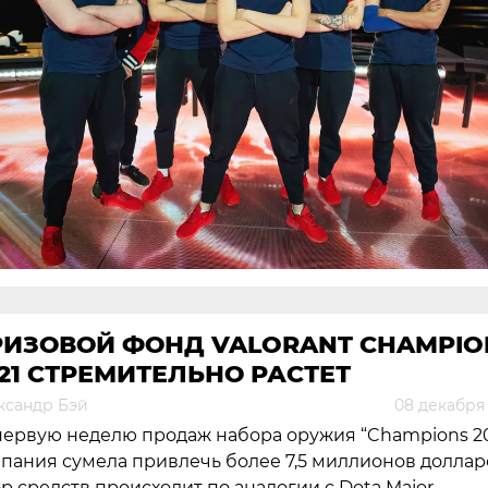
РИЗОВОЙ ФОНД VALORANT CHAMPIO
21 СТРЕМИТЕЛЬНО РАСТЕТ
ксандр Бэй
08 декабря 
первую неделю продаж набора оружия “Champions 20
пания сумела привлечь более 7,5 миллионов доллар
р средств происходит по аналогии с Dota Major.