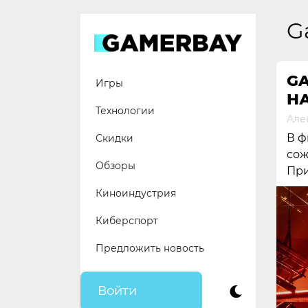
Skip
to
G
content
GA
Игры
НА
Технологии
Але
В ф
Скидки
сож
Обзоры
При
Киноиндустрия
Киберспорт
Предложить новость
Войти