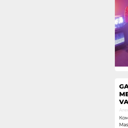
GA
М
V
Але
Ком
Mas