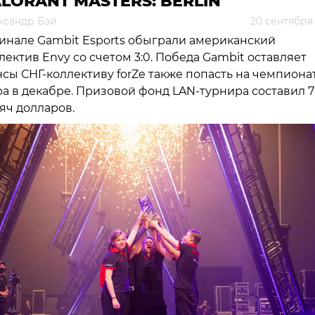
LORANT MASTERS: BERLIN
ксандр Бэй
20 сентября
инале Gambit Esports обыграли американский
лектив Envy со счетом 3:0. Победа Gambit оставляет
сы СНГ-коллективу forZe также попасть на чемпиона
а в декабре. Призовой фонд LAN-турнира составил 
яч долларов.