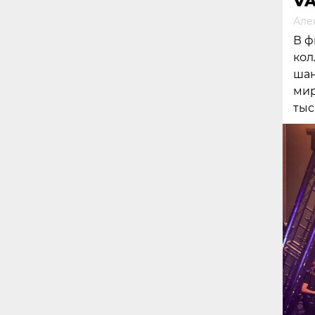
VA
Але
В ф
кол
шан
мир
тыс