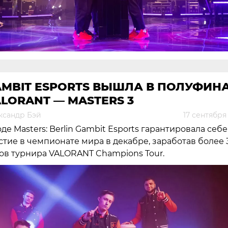
AMBIT ESPORTS ВЫШЛА В ПОЛУФИН
LORANT — MASTERS 3
ксандр Бэй
17 сентября
оде Masters: Berlin Gambit Esports гарантировала себе
стие в чемпионате мира в декабре, заработав более 
ов турнира VALORANT Champions Tour.