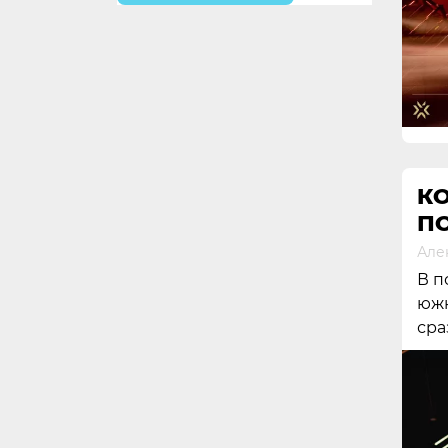
К
П
Але
В п
южн
сра