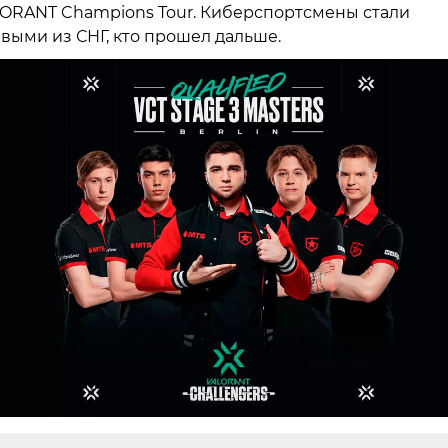
ORANT Champions Tour. Киберспортсмены стали
выми из СНГ, кто прошел дальше.