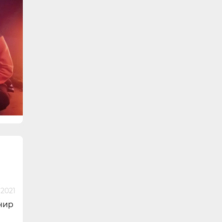
 2021
нир