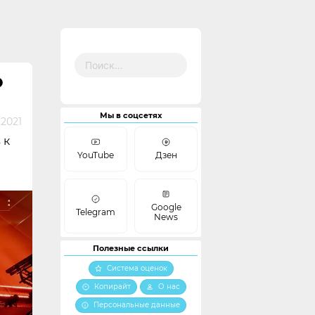
Найти:
О
Мы в соцсетях
 2021
 к
YouTube
Дзен
Google
Telegram
News
Полезные ссылки
Система оценок
Копирайт
О нас
Персональные данные