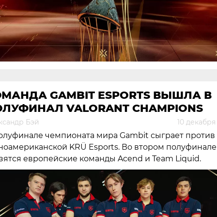
ОМАНДА GAMBIT ESPORTS ВЫШЛА В
ОЛУФИНАЛ VALORANT CHAMPIONS
ксандр Бэй
10 декабря
олуфинале чемпионата мира Gambit сыграет против
оамериканской KRÜ Esports. Во втором полуфинале
зятся европейские команды Acend и Team Liquid.