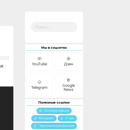
Найти:
Мы в соцсетях
2023
YouTube
Дзен
ая
Google
Telegram
News
Полезные ссылки
Система оценок
Копирайт
О нас
Персональные данные