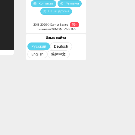
Контакты
Реклама
Наши друзья
18+
2018-2026 © GamerBay.ru
Лицензия ЭЛ№ ФС 77-86875
Язык сайта
Русский
Deutsch
English
简体中文