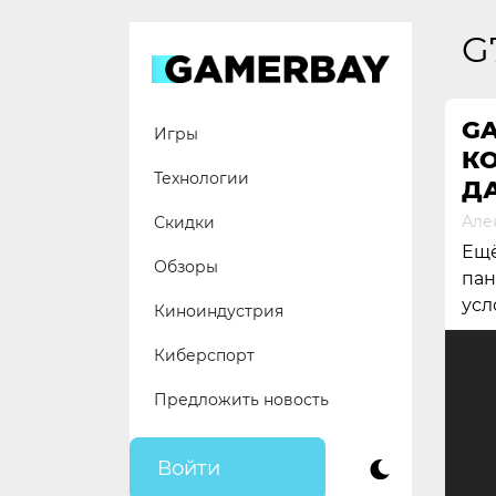
Skip
to
G
content
G
Игры
КО
Технологии
Д
Але
Скидки
Ещё
Обзоры
пан
усл
Киноиндустрия
Киберспорт
Предложить новость
Войти