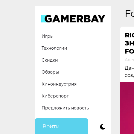
Skip
to
F
content
RI
Игры
З
Технологии
FO
Але
Скидки
Дан
Обзоры
соз
Киноиндустрия
Киберспорт
Предложить новость
Войти