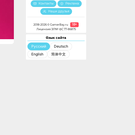
Контакты
Реклама
Наши друзья
18+
2018-2026 © GamerBay.ru
Лицензия ЭЛ№ ФС 77-86875
Язык сайта
Русский
Deutsch
English
简体中文