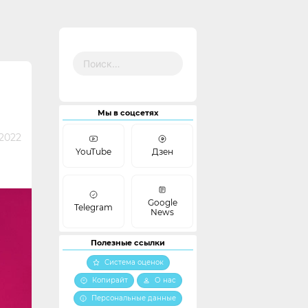
Найти:
Мы в соцсетях
 2022
YouTube
Дзен
Google
Telegram
News
Полезные ссылки
Система оценок
Копирайт
О нас
Персональные данные