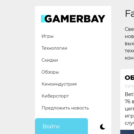
Skip
to
F
content
Све
нов
Игры
вых
Технологии
тех
кон
Скидки
Обзоры
ОБ
Киноиндустрия
Кат
Bet
Киберспорт
76 
Предложить новость
цеп
игр
слу
Войти