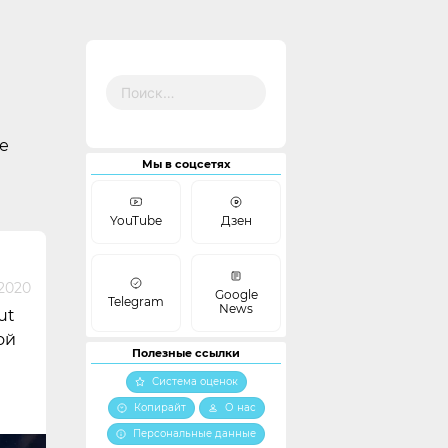
Найти:
е
Мы в соцсетях
YouTube
Дзен
 2020
Google
Telegram
News
ut
ой
Полезные ссылки
Система оценок
Копирайт
О нас
Персональные данные