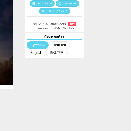
Контакты
Реклама
Наши друзья
18+
2018-2026 © GamerBay.ru
Лицензия ЭЛ№ ФС 77-86875
Язык сайта
Русский
Deutsch
English
简体中文