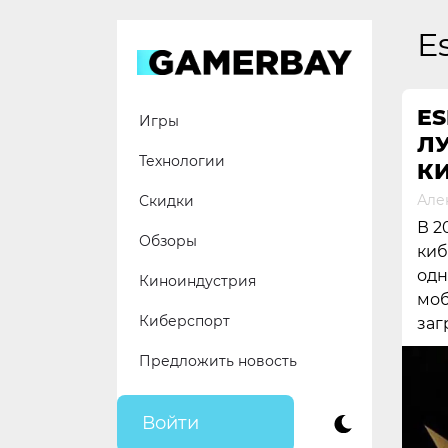
Skip
to
E
content
ES
Игры
Л
Технологии
К
Але
Скидки
В 2
Обзоры
киб
одн
Киноиндустрия
моб
Киберспорт
заг
Предложить новость
Войти