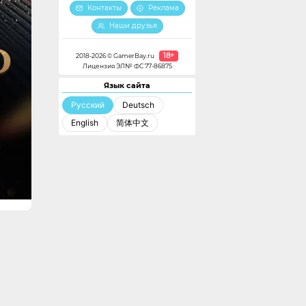
Контакты
Реклама
Наши друзья
18+
2018-2026 © GamerBay.ru
Лицензия ЭЛ№ ФС 77-86875
Язык сайта
Русский
Deutsch
English
简体中文