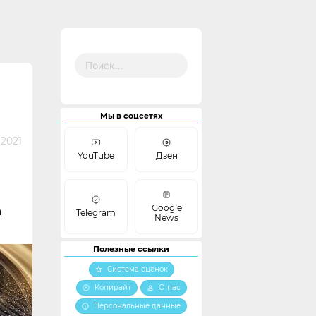
Найти:
Мы в соцсетях
 2021
YouTube
Дзен
Google
а
Telegram
News
Полезные ссылки
Система оценок
Копирайт
О нас
Персональные данные