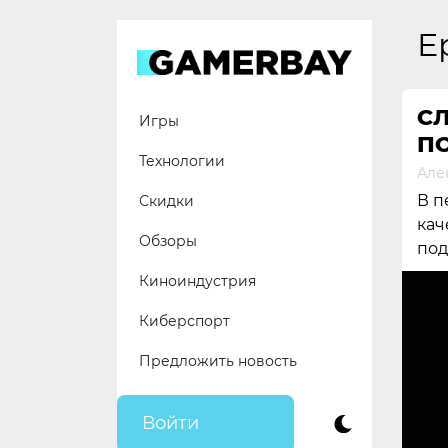
Skip
to
E
content
СЛ
Игры
ПО
Технологии
Але
В п
Скидки
кач
Обзоры
под
Киноиндустрия
Киберспорт
Предложить новость
Войти