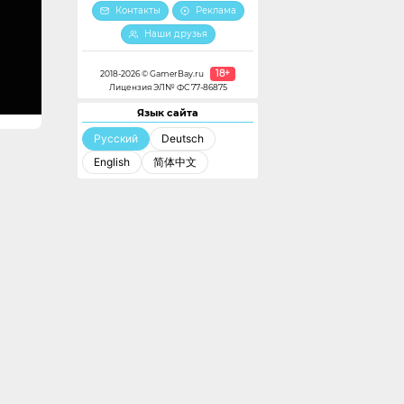
Контакты
Реклама
Наши друзья
18+
2018-2026 © GamerBay.ru
Лицензия ЭЛ№ ФС 77-86875
Язык сайта
Русский
Deutsch
English
简体中文