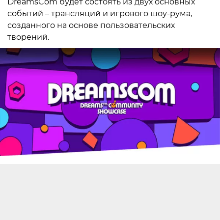
DreamsCom будет состоять из двух основных
событий – трансляций и игрового шоу-рума,
созданного на основе пользовательских
творений.