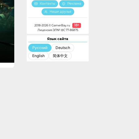
Контакты
Реклама
Наши друзья
18+
2018-2026 © GamerBay.ru
Лицензия ЭЛ№ ФС 77-86875
Язык сайта
Русский
Deutsch
English
简体中文