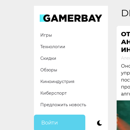
Skip
to
D
content
О
Игры
А
Технологии
И
Але
Скидки
Оно
Обзоры
упр
пос
Киноиндустрия
про
Киберспорт
алг
Предложить новость
Войти