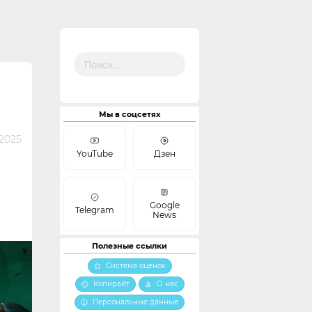
Найти:
Мы в соцсетях
 2025
YouTube
Дзен
Google
Telegram
News
Полезные ссылки
Система оценок
Копирайт
О нас
Персональные данные