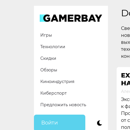
Skip
to
D
content
Све
нов
Игры
вых
Технологии
тех
кон
Скидки
Обзоры
EX
Киноиндустрия
НА
Але
Киберспорт
Экс
Предложить новость
к ф
Про
от 
Войти
пол