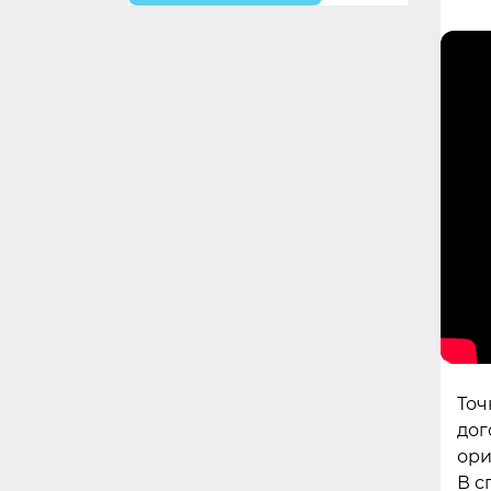
Точ
дог
ори
В с