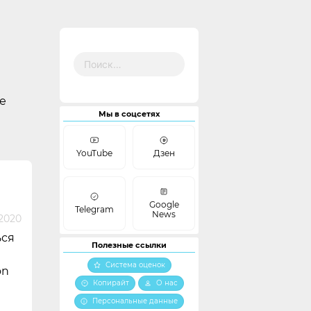
Найти:
е
Мы в соцсетях
YouTube
Дзен
Google
Telegram
News
2020
ься
Полезные ссылки
Система оценок
on
Копирайт
О нас
Персональные данные