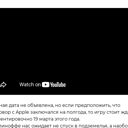
ная дата не объявлена, но если предположить, что
овор с Apple заключался на полгода, то игру стоит жд
ентировочно 19 марта этого года.
пиноффе нас ожидает не спуск в подземелья, а наоб