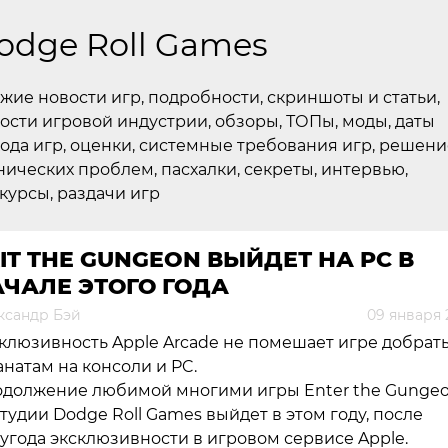
odge Roll Games
жие новости игр, подробности, скриншоты и статьи,
ости игровой индустрии, обзоры, ТОПы, моды, даты
ода игр, оценки, системные требования игр, решени
нических проблем, пасхалки, секреты, интервью,
курсы, раздачи игр
IT THE GUNGEON ВЫЙДЕТ НА PC В
ЧАЛЕ ЭТОГО ГОДА
ксандр Бэй
09 января 
клюзивность Apple Arcade не помешает игре добрат
анатам на консоли и PC.
должение любимой многими игры Enter the Gunge
студии Dodge Roll Games выйдет в этом году, после
угода эксклюзивности в игровом сервисе Apple.