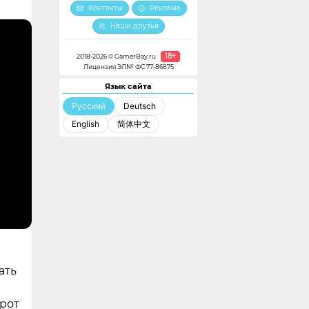
Контакты
Реклама
Наши друзья
18+
2018-2026 © GamerBay.ru
Лицензия ЭЛ№ ФС 77-86875
Язык сайта
Русский
Deutsch
English
简体中文
ать
орот