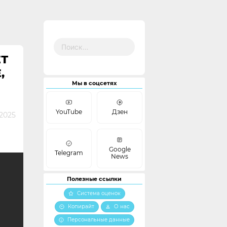
Найти:
ЕТ
,
Мы в соцсетях
YouTube
Дзен
2025
Google
Telegram
News
Полезные ссылки
Система оценок
Копирайт
О нас
Персональные данные