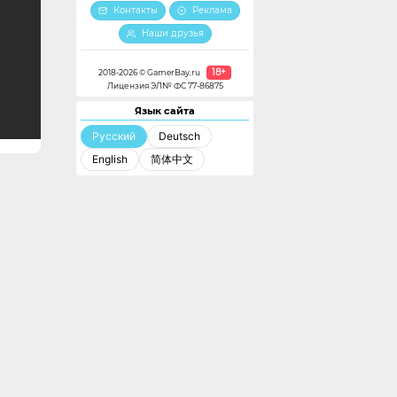
Контакты
Реклама
Наши друзья
18+
2018-2026 © GamerBay.ru
Лицензия ЭЛ№ ФС 77-86875
Язык сайта
Русский
Deutsch
English
简体中文