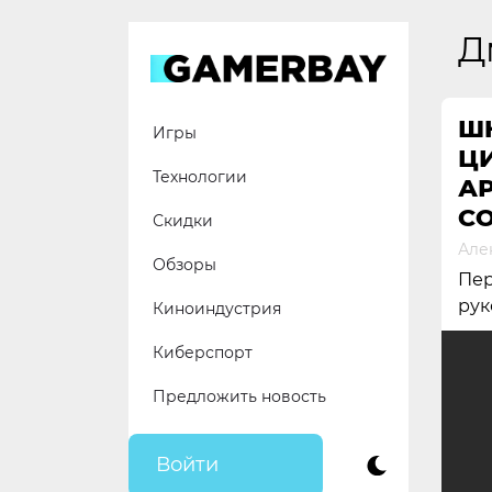
Skip
to
Д
content
Ш
Игры
Ц
Технологии
АР
С
Скидки
Але
Обзоры
Пер
рук
Киноиндустрия
Киберспорт
Предложить новость
Войти