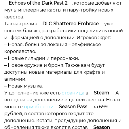
Echoes of the Dark Past 2
, которые добавляют
мультиплеерные карты и пару-тройку новых
квестов.
Так как релиз
DLC Shattered Embrace
уже
совсем близко, разработчики поделились новой
информацией о дополнении. Игроков ждёт:
– Новая, большая локация – эльфийское
королевство.
– Новые гильдии и персонажи.
– Новое оружие и броня. Также вам будут
доступны новые материалы для крафта и
алхимии.
– Новая музыка.
У дополнение уже есть
страница
в
Steam
. А
вот цена на дополнение еще неизвестна. Но вы
можете
приобрести
Season Pass
за 699
рублей, в состав которого входит это
дополнение. Кстати, предыдущие дополнения и
обновления также входят в состав
Season