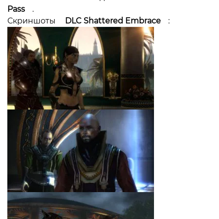
Pass
.
Скриншоты
DLC Shattered Embrace
: