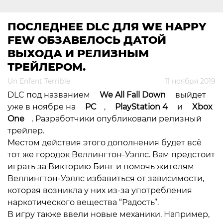
ПОСЛЕДНЕЕ DLC ДЛЯ WE HAPPY
FEW ОБЗАВЕЛОСЬ ДАТОЙ
ВЫХОДА И РЕЛИЗНЫМ
ТРЕЙЛЕРОМ.
Un Enfant Terrible
11 ноября 2019
DLC под названием
We All Fall Down
выйдет
уже в ноябре на
PC
,
PlayStation 4
и
Xbox
One
. Разработчики опубликовали релизный
трейлер.
Местом действия этого дополнения будет всё
тот же городок Веллингтон-Уэллс. Вам предстоит
играть за Викторию Бинг и помочь жителям
Веллингтон-Уэллс избавиться от зависимости,
которая возникла у них из-за употребления
наркотического вещества “Радость”.
В игру также ввели новые механики. Например,