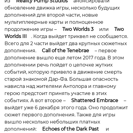
из
Reality Pump Studios
анонсировали
обновление движка игры, несколько будущих
дополнений для второй части, новые
мультиплеерные карты и полноценное
продолжение игры –
Two Worlds 3
или
Two
Worlds III
. Когда выйдет триквел не сообщается.
Всего для 2 части выйдет два крупных сюжетных
дополнения.
Call of the Tenebrae
– первое
дополнение вышло еще летом 2017 года. В этом
дополнении речь пойдет о цепочке жутких
событий, которую привело в движение смерть
старой знакомой Дар-Фа. Большая опасность
нависла над жителями Антолора и главному
герою предстоит принять участие в этих
событиях. А вот второе –
Shattered Embrace
–
выйдет уже 6 декабря этого года. Оно продолжит
сюжет первого дополнения. Также для игры
вышло несколько небольших платных
дополнений:
Echoes of the Dark Past
и