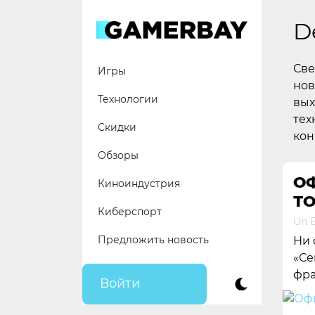
Skip
to
D
content
Све
Игры
нов
Технологии
вых
тех
Скидки
кон
Обзоры
О
Киноиндустрия
ТО
Киберспорт
Un E
Предложить новость
Ни 
«Се
фр
Войти