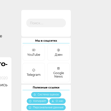
Найти:
е
Мы в соцсетях
YouTube
Дзен
О-
Google
Telegram
News
 2020
пись
Полезные ссылки
Система оценок
Копирайт
О нас
Персональные данные