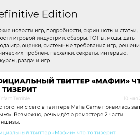
efinitive Edition
жие новости игр, подробности, скриншоты и статьи,
ости игровой индустрии, обзоры, ТОПы, моды, даты
ода игр, оценки, системные требования игр, решени
нических проблем, пасхалки, секреты, интервью,
курсы, раздачи игр
ФИЦИАЛЬНЫЙ ТВИТТЕР «МАФИИ» ЧТ
 ТИЗЕРИТ
nfant Terrible
10 мая
с того, ни с сего в твиттере Mafia Game появилась за
мья». Возможно, речь идёт о ремастере 2 части
аншизы.