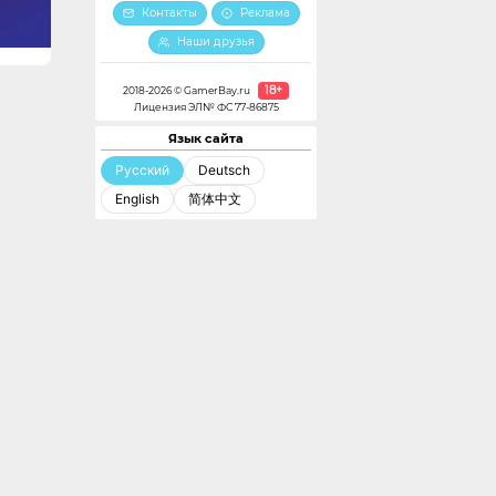
Контакты
Реклама
Наши друзья
18+
2018-2026 © GamerBay.ru
Лицензия ЭЛ№ ФС 77-86875
Язык сайта
Русский
Deutsch
English
简体中文