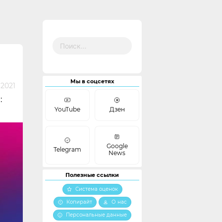
Найти:
E
Мы в соцсетях
2021
:
YouTube
Дзен
Google
Telegram
News
Полезные ссылки
Система оценок
Копирайт
О нас
Персональные данные