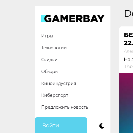
Skip
to
D
content
БЕ
Игры
22
Технологии
Але
На 
Скидки
The
Обзоры
Киноиндустрия
Киберспорт
Предложить новость
Войти