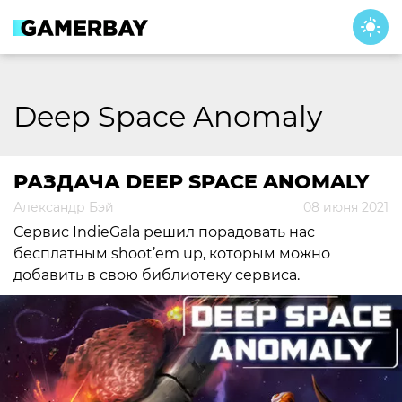
Skip
to
content
Deep Space Anomaly
РАЗДАЧА DEEP SPACE ANOMALY
Александр Бэй
08 июня 2021
Сервис IndieGala решил порадовать нас
бесплатным shoot’em up, которым можно
добавить в свою библиотеку сервиса.