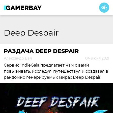
Skip
to
content
Deep Despair
РАЗДАЧА DEEP DESPAIR
Александр Бэй
04 июня 2021
Сервис IndieGala предлагает нам с вами
повыживать, исследуя, путешествуя и создавая в
рандомно генерируемых мирах Deep Despair.