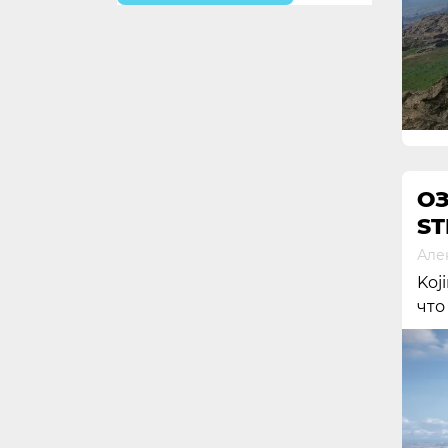
О
ST
Але
Koj
что