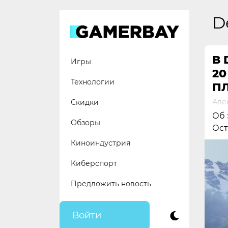
Skip
to
D
content
В 
Игры
20
Технологии
П
Але
Скидки
Об 
Обзоры
Ост
Киноиндустрия
Киберспорт
Предложить новость
Войти