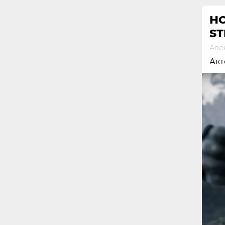
Н
ST
Але
Акт