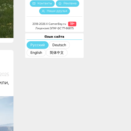
Контакты
Реклама
Наши друзья
18+
2018-2026 © GamerBay.ru
Лицензия ЭЛ№ ФС 77-86875
Язык сайта
Русский
Deutsch
English
简体中文
 2025
или,