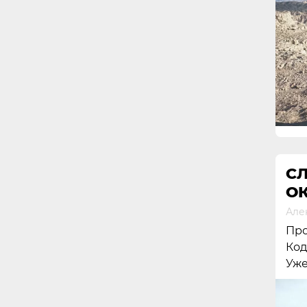
СЛ
ОК
Але
Про
Код
Уже