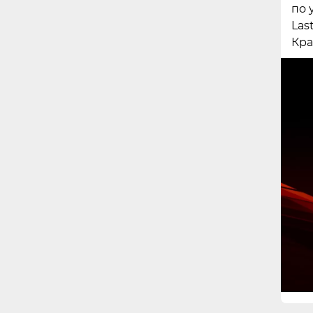
по 
Las
Кра