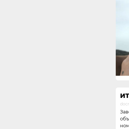
ИТ
docr
Зав
объ
ном