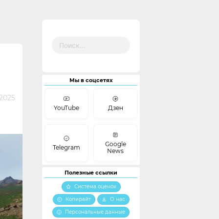
Найти:
Мы в соцсетях
 2025
YouTube
Дзен
Google
Telegram
News
Полезные ссылки
Система оценок
Копирайт
О нас
Персональные данные